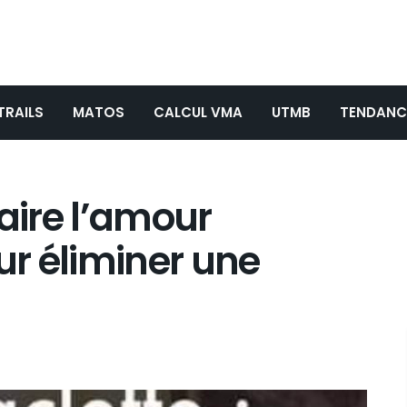
TRAILS
MATOS
CALCUL VMA
UTMB
TENDANC
faire l’amour
r éliminer une