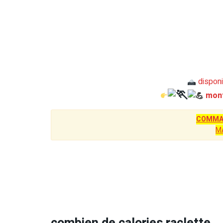
disponi
mont
COMMAN
M