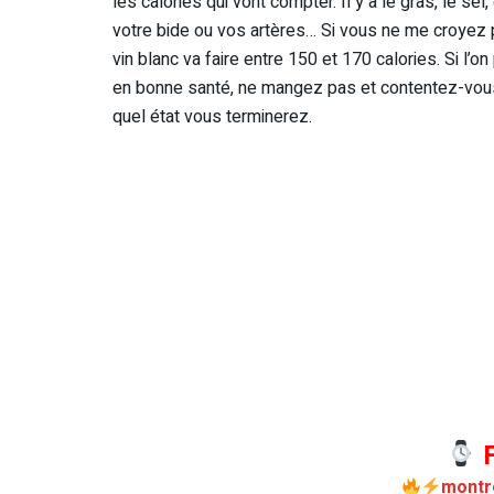
les calories qui vont compter. Il y a le gras, le se
votre bide ou vos artères… Si vous ne me croyez pas
vin blanc va faire entre 150 et 170 calories. Si l’on
en bonne santé, ne mangez pas et contentez-vous 
quel état vous terminerez.
F
montr