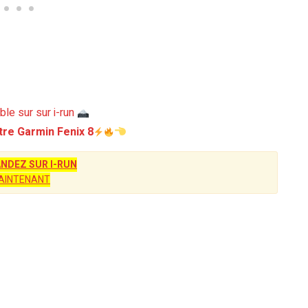
ble sur sur i-run
re Garmin Fenix 8
DEZ SUR I-RUN
AINTENANT