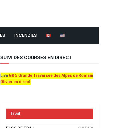
ES
INCENDIES
SUIVI DES COURSES EN DIRECT
Live
GR 5 Grande Traversée des Alpes de Romain
Olivier en direct
Trail