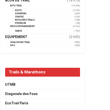
BLOG DE TRAIL
(18 510)
ACTU TRAIL
(14 306)
EDITO
(3 354)
GORATRAIL
(390)
CHASSE
(149)
RÉSULTATS TRAILS
(738)
PREMIUM
(38)
INFOS ENTRAINEMENT
(4 232)
SANTÉ
(793)
EQUIPEMENT
(2 693)
CHAUSSURE TRAIL
(800)
GPS
(958)
Trails & Marathons
UTMB
Diagonale des Fous
EcoTrail Paris