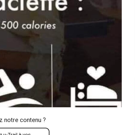
z notre contenu ?
 u-Trail à vos