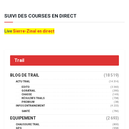
SUIVI DES COURSES EN DIRECT
Live
Sierre-Zinal en direct
Trail
BLOG DE TRAIL
(18 519)
ACTU TRAIL
(14 314)
EDITO
(3 360)
GORATRAIL
(390)
CHASSE
(149)
RÉSULTATS TRAILS
(738)
PREMIUM
(38)
INFOS ENTRAINEMENT
(4 233)
SANTÉ
(794)
EQUIPEMENT
(2 693)
CHAUSSURE TRAIL
(800)
GPS
(958)