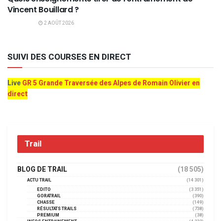
Vincent Bouillard ?
2 AOÛT 2026
SUIVI DES COURSES EN DIRECT
Live
GR 5 Grande Traversée des Alpes de Romain Olivier en
direct
Trail
BLOG DE TRAIL
(18 505)
ACTU TRAIL
(14 301)
EDITO
(3 351)
GORATRAIL
(390)
CHASSE
(149)
RÉSULTATS TRAILS
(738)
PREMIUM
(38)