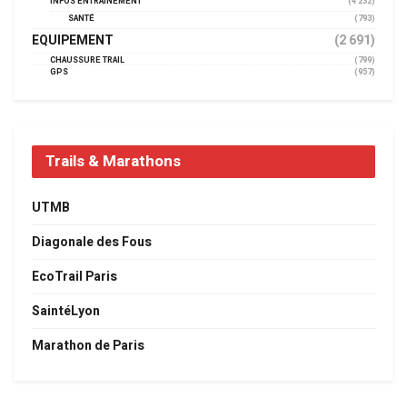
INFOS ENTRAINEMENT
(4 232)
SANTÉ
(793)
EQUIPEMENT
(2 691)
CHAUSSURE TRAIL
(799)
GPS
(957)
Trails & Marathons
UTMB
Diagonale des Fous
EcoTrail Paris
SaintéLyon
Marathon de Paris