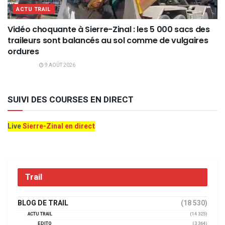
ACTU TRAIL
Vidéo choquante à Sierre-Zinal : les 5 000 sacs des
traileurs sont balancés au sol comme de vulgaires
ordures
9 AOÛT 2026
SUIVI DES COURSES EN DIRECT
Live
Sierre-Zinal en direct
Trail
BLOG DE TRAIL
(18 530)
ACTU TRAIL
(14 325)
EDITO
(3 364)