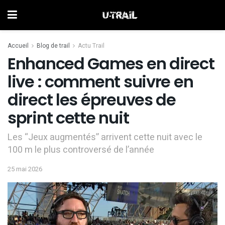
Accueil
Blog de trail
Actu Trail
Enhanced Games en direct
live : comment suivre en
direct les épreuves de
sprint cette nuit
Les “Jeux augmentés” arrivent cette nuit avec le
100 m le plus controversé de l’année
25 mai 2026