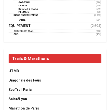
GORATRAIL
(390)
CHASSE
(149)
RÉSULTATS TRAILS
(740)
PREMIUM
(38)
INFOS ENTRAINEMENT
(4 233)
SANTÉ
(794)
EQUIPEMENT
(2 694)
CHAUSSURE TRAIL
(800)
GPS
(959)
Trails & Marathons
UTMB
Diagonale des Fous
EcoTrail Paris
SaintéLyon
Marathon de Paris