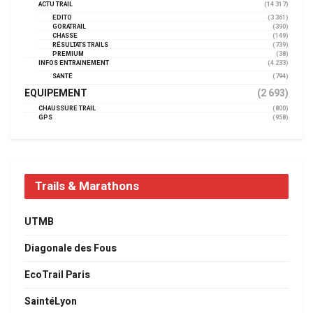
ACTU TRAIL
(14 317)
EDITO
(3 361)
GORATRAIL
(390)
CHASSE
(149)
RÉSULTATS TRAILS
(739)
PREMIUM
(38)
INFOS ENTRAINEMENT
(4 233)
SANTÉ
(794)
EQUIPEMENT
(2 693)
CHAUSSURE TRAIL
(800)
GPS
(958)
Trails & Marathons
UTMB
Diagonale des Fous
EcoTrail Paris
SaintéLyon