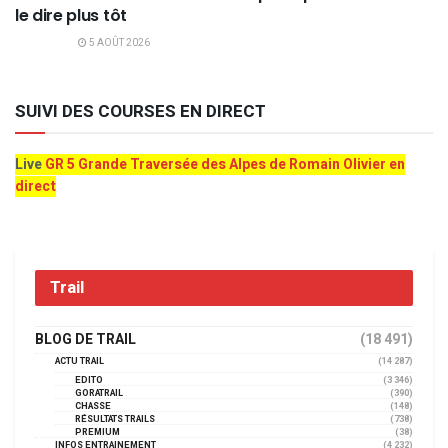
le dire plus tôt
5 AOÛT 2026
SUIVI DES COURSES EN DIRECT
Live
GR 5 Grande Traversée des Alpes de Romain Olivier en
direct
Trail
BLOG DE TRAIL
(18 491)
ACTU TRAIL
(14 287)
EDITO
(3 346)
GORATRAIL
(390)
CHASSE
(148)
RÉSULTATS TRAILS
(738)
PREMIUM
(38)
INFOS ENTRAINEMENT
(4 232)