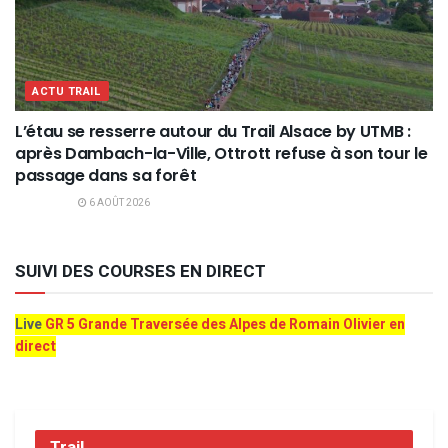
ACTU TRAIL
L’étau se resserre autour du Trail Alsace by UTMB :
après Dambach-la-Ville, Ottrott refuse à son tour le
passage dans sa forêt
6 AOÛT 2026
SUIVI DES COURSES EN DIRECT
Live
GR 5 Grande Traversée des Alpes de Romain Olivier en
direct
Trail