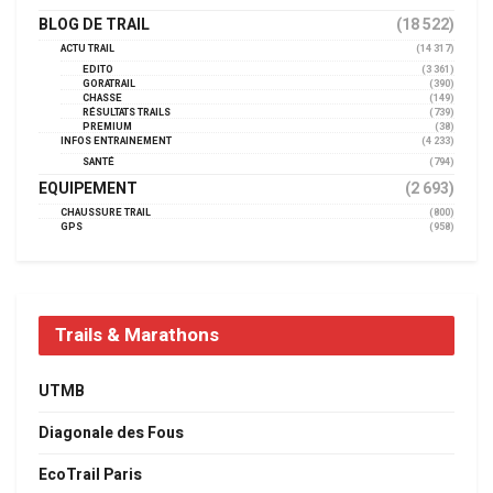
BLOG DE TRAIL
(18 522)
ACTU TRAIL
(14 317)
EDITO
(3 361)
GORATRAIL
(390)
CHASSE
(149)
RÉSULTATS TRAILS
(739)
PREMIUM
(38)
INFOS ENTRAINEMENT
(4 233)
SANTÉ
(794)
EQUIPEMENT
(2 693)
CHAUSSURE TRAIL
(800)
GPS
(958)
Trails & Marathons
UTMB
Diagonale des Fous
EcoTrail Paris