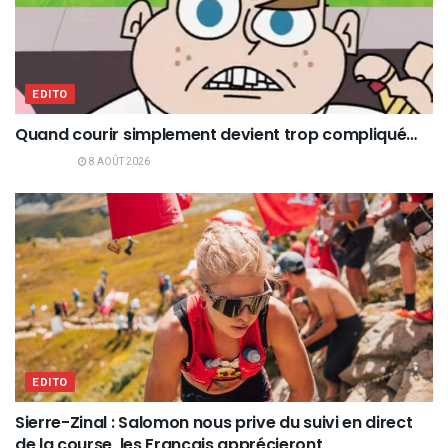
EDITO
Quand courir simplement devient trop compliqué…
8 AOÛT 2026
EDITO
Sierre-Zinal : Salomon nous prive du suivi en direct
de la course, les Français apprécieront