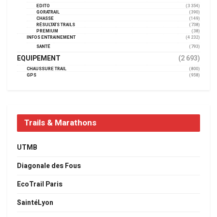
EDITO
(3 354)
GORATRAIL
(390)
CHASSE
(149)
RÉSULTATS TRAILS
(738)
PREMIUM
(38)
INFOS ENTRAINEMENT
(4 232)
SANTÉ
(793)
EQUIPEMENT
(2 693)
CHAUSSURE TRAIL
(800)
GPS
(958)
Trails & Marathons
UTMB
Diagonale des Fous
EcoTrail Paris
SaintéLyon