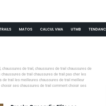
TRAILS
MATOS
CALCUL VMA
UTMB
TENDANC
il, chaussures de trail, chaussures de trail chaussures de
chaussures de trail chaussures de trail pas cher les
 de trail les meilleures chaussures de trail meilleur
l choisir ses chaussures de trail comment choisir ses