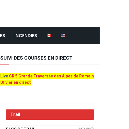
ES
INCENDIES
SUIVI DES COURSES EN DIRECT
Live
GR 5 Grande Traversée des Alpes de Romain
Olivier en direct
Trail