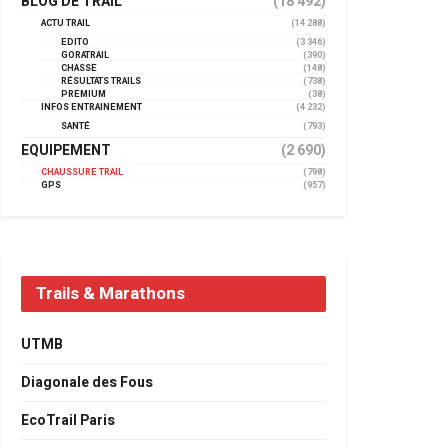
BLOG DE TRAIL
(18 492)
ACTU TRAIL
(14 288)
EDITO
(3 346)
GORATRAIL
(390)
CHASSE
(148)
RÉSULTATS TRAILS
(738)
PREMIUM
(38)
INFOS ENTRAINEMENT
(4 232)
SANTÉ
(793)
EQUIPEMENT
(2 690)
CHAUSSURE TRAIL
(798)
GPS
(957)
Trails & Marathons
UTMB
Diagonale des Fous
EcoTrail Paris