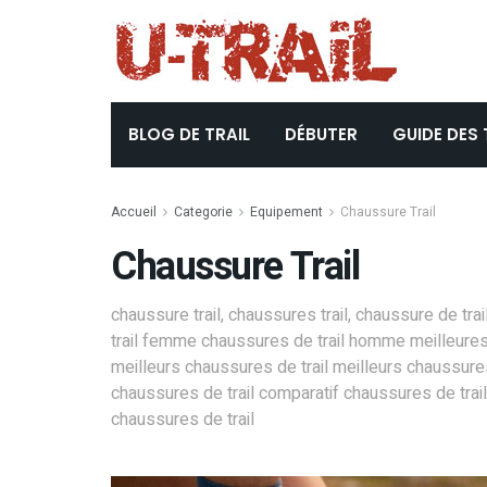
BLOG DE TRAIL
DÉBUTER
GUIDE DES 
Accueil
Categorie
Equipement
Chaussure Trail
Chaussure Trail
chaussure trail, chaussures trail, chaussure de tra
trail femme chaussures de trail homme meilleures 
meilleurs chaussures de trail meilleurs chaussures
chaussures de trail comparatif chaussures de trai
chaussures de trail