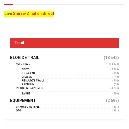
Live
Sierre-Zinal en direct
Trail
BLOG DE TRAIL
(18 542)
ACTU TRAIL
(14 336)
EDITO
(3 369)
GORATRAIL
(390)
CHASSE
(149)
RÉSULTATS TRAILS
(740)
PREMIUM
(38)
INFOS ENTRAINEMENT
(4 234)
SANTÉ
(794)
EQUIPEMENT
(2 697)
CHAUSSURE TRAIL
(801)
GPS
(961)