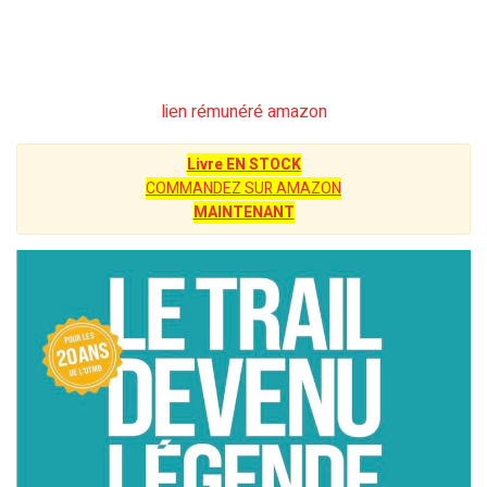
lien rémunéré amazon
Livre EN STOCK
COMMANDEZ SUR AMAZON
MAINTENANT