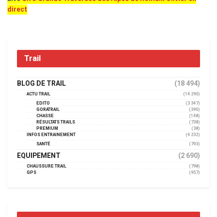
direct
Trail
BLOG DE TRAIL
(18 494)
ACTU TRAIL
(14 290)
EDITO
(3 347)
GORATRAIL
(390)
CHASSE
(148)
RÉSULTATS TRAILS
(738)
PREMIUM
(38)
INFOS ENTRAINEMENT
(4 232)
SANTÉ
(793)
EQUIPEMENT
(2 690)
CHAUSSURE TRAIL
(798)
GPS
(957)