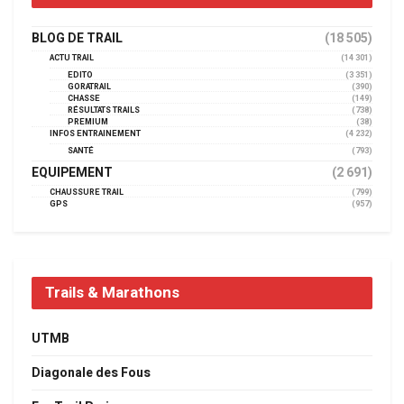
BLOG DE TRAIL
(18 505)
ACTU TRAIL
(14 301)
EDITO
(3 351)
GORATRAIL
(390)
CHASSE
(149)
RÉSULTATS TRAILS
(738)
PREMIUM
(38)
INFOS ENTRAINEMENT
(4 232)
SANTÉ
(793)
EQUIPEMENT
(2 691)
CHAUSSURE TRAIL
(799)
GPS
(957)
Trails & Marathons
UTMB
Diagonale des Fous