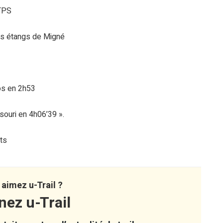
 TPS
es étangs de Migné
aos en 2h53
souri en 4h06’39 ».
ets
aimez u-Trail ?
nez u-Trail