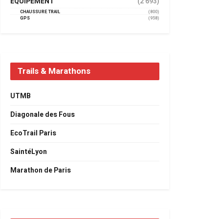
EQUIPEMENT
(2 693)
CHAUSSURE TRAIL
(800)
GPS
(958)
Trails & Marathons
UTMB
Diagonale des Fous
EcoTrail Paris
SaintéLyon
Marathon de Paris