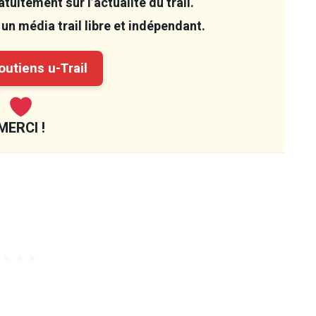
tuitement sur l’actualité du trail.
un média trail libre et indépendant.
utiens u-Trail
MERCI !