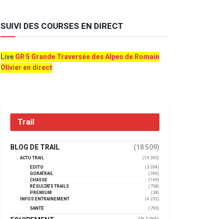
SUIVI DES COURSES EN DIRECT
Live
GR 5 Grande Traversée des Alpes de Romain
Olivier en direct
Trail
BLOG DE TRAIL
(18 509)
ACTU TRAIL
(14 305)
EDITO
(3 354)
GORATRAIL
(390)
CHASSE
(149)
RÉSULTATS TRAILS
(738)
PREMIUM
(38)
INFOS ENTRAINEMENT
(4 232)
SANTÉ
(793)