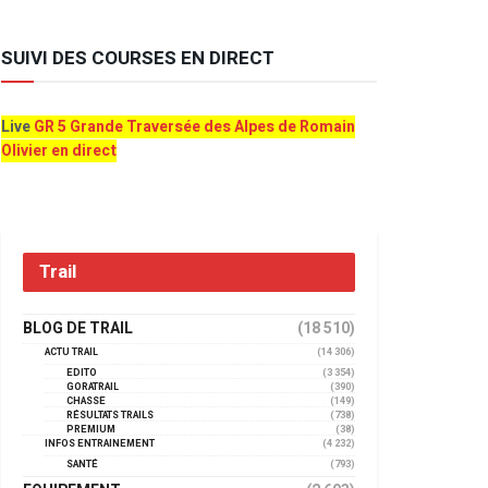
SUIVI DES COURSES EN DIRECT
Live
GR 5 Grande Traversée des Alpes de Romain
Olivier en direct
Trail
BLOG DE TRAIL
(18 510)
ACTU TRAIL
(14 306)
EDITO
(3 354)
GORATRAIL
(390)
CHASSE
(149)
RÉSULTATS TRAILS
(738)
PREMIUM
(38)
INFOS ENTRAINEMENT
(4 232)
SANTÉ
(793)