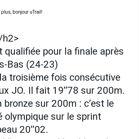
plus, bonjour uTrail!
O/h2>
qualifiée pour la finale après
ys-Bas (24-23)
 la troisième fois consécutive
x JO. Il fait 19’’78 sur 200m.
 bronze sur 200m : c’est le
 olympique sur le sprint
beau 20’’02.