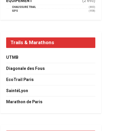
EQUIPEMENT
(2 693)
CHAUSSURE TRAIL
(800)
GPS
(958)
Trails & Marathons
UTMB
Diagonale des Fous
EcoTrail Paris
SaintéLyon
Marathon de Paris