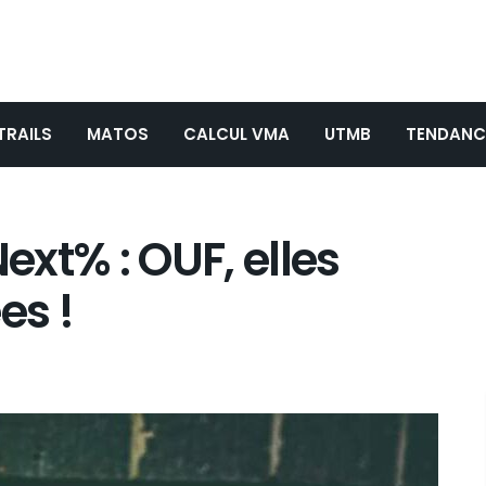
TRAILS
MATOS
CALCUL VMA
UTMB
TENDANC
xt% : OUF, elles
es !