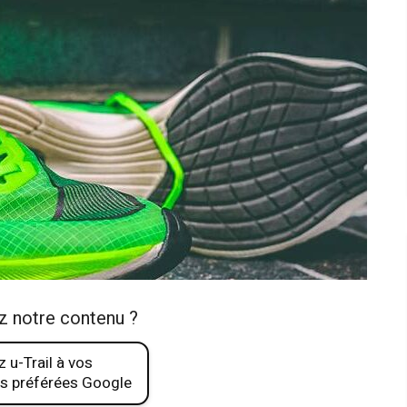
z notre contenu ?
 u-Trail à vos
s préférées Google