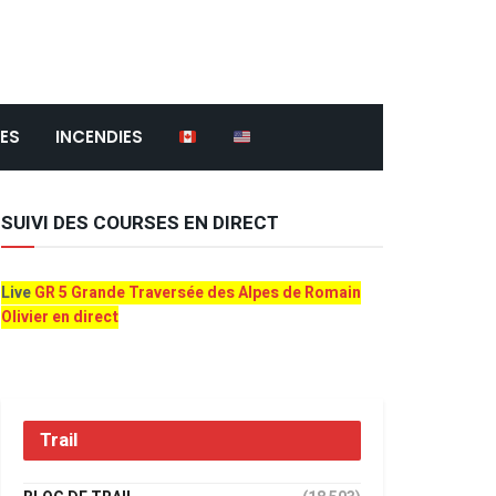
ES
INCENDIES
SUIVI DES COURSES EN DIRECT
Live
GR 5 Grande Traversée des Alpes de Romain
Olivier en direct
Trail