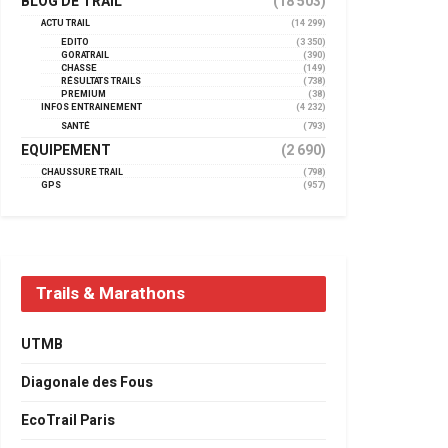
BLOG DE TRAIL
(18 503)
ACTU TRAIL
(14 299)
EDITO
(3 350)
GORATRAIL
(390)
CHASSE
(149)
RÉSULTATS TRAILS
(738)
PREMIUM
(38)
INFOS ENTRAINEMENT
(4 232)
SANTÉ
(793)
EQUIPEMENT
(2 690)
CHAUSSURE TRAIL
(798)
GPS
(957)
Trails & Marathons
UTMB
Diagonale des Fous
EcoTrail Paris