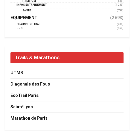
PREMIUM
(38)
INFOS ENTRAINEMENT
(4 233)
SANTÉ
(794)
EQUIPEMENT
(2 693)
CHAUSSURE TRAIL
(800)
GPS
(958)
Trails & Marathons
UTMB
Diagonale des Fous
EcoTrail Paris
SaintéLyon
Marathon de Paris