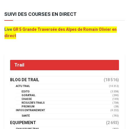
SUIVI DES COURSES EN DIRECT
Live
GR 5 Grande Traversée des Alpes de Romain Olivier en
direct
Trail
BLOG DE TRAIL
(18 516)
ACTU TRAIL
(14 312)
EDITO
(3 358)
GORATRAIL
(390)
CHASSE
(149)
RÉSULTATS TRAILS
(738)
PREMIUM
(38)
INFOS ENTRAINEMENT
(4 232)
SANTÉ
(793)
EQUIPEMENT
(2 693)