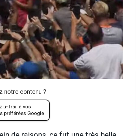
z notre contenu ?
 u-Trail à vos
s préférées Google
ein de raisons, ce fut une très belle