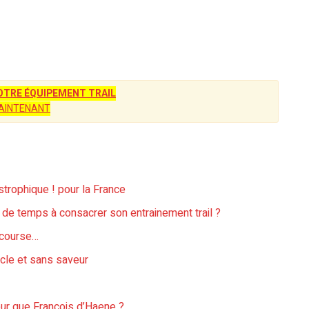
TRE ÉQUIPEMENT TRAIL
AINTENANT
strophique ! pour la France
 de temps à consacrer son entrainement trail ?
a course…
cle et sans saveur
leur que François d’Haene ?