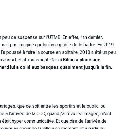
n peu de suspense sur l’UTMB. En effet, l’an dernier,
urait pas imaginé quelqu’un capable de le battre. En 2019,
l’a poussé à faire la course en solitaire. 2018 a été un peu
un aussi bel affrontement. Car
si Kilian a placé une
ard lui a collé aux basques quasiment jusqu’à la fin.
artages, que ce soit entre les sportifs et le public, ou
e à l’arrivée de la CCC, quand j’ai revu les images, m’ont
 était hyper communicative. Et que dire de l’arrivée de
ouver au coeur de la ville à ce moment, et à partir du