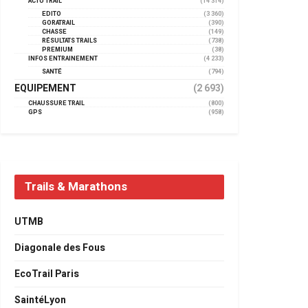
ACTU TRAIL
(14 314)
EDITO
(3 360)
GORATRAIL
(390)
CHASSE
(149)
RÉSULTATS TRAILS
(738)
PREMIUM
(38)
INFOS ENTRAINEMENT
(4 233)
SANTÉ
(794)
EQUIPEMENT
(2 693)
CHAUSSURE TRAIL
(800)
GPS
(958)
Trails & Marathons
UTMB
Diagonale des Fous
EcoTrail Paris
SaintéLyon