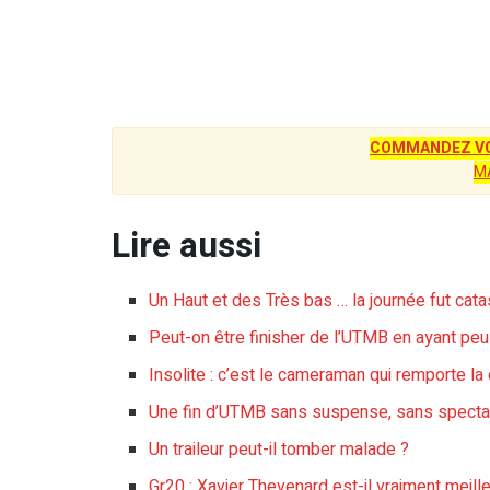
COMMANDEZ VO
M
Lire aussi
Un Haut et des Très bas … la journée fut cata
Peut-on être finisher de l’UTMB en ayant peu
Insolite : c’est le cameraman qui remporte l
Une fin d’UTMB sans suspense, sans specta
Un traileur peut-il tomber malade ?
Gr20 : Xavier Thevenard est-il vraiment meil