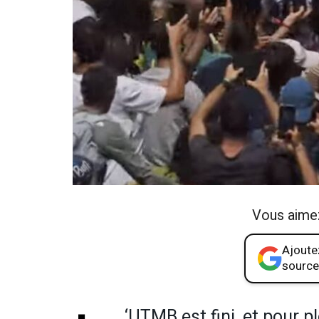
Vous aime
Ajoutez
source
‘UTMB est fini, et pour pl