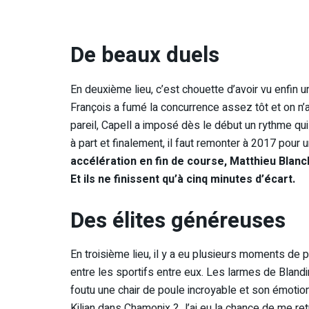
De beaux duels
En deuxième lieu, c’est chouette d’avoir vu enfin u
François a fumé la concurrence assez tôt et on n’a
pareil, Capell a imposé dès le début un rythme qui 
à part et finalement, il faut remonter à 2017 pour 
accélération en fin de course, Matthieu Blanch
Et ils ne finissent qu’à cinq minutes d’écart.
Des élites généreuses
En troisième lieu, il y a eu plusieurs moments de p
entre les sportifs entre eux. Les larmes de Blandin
foutu une chair de poule incroyable et son émotion
Kilian dans Chamonix ? J’ai eu la chance de me retr