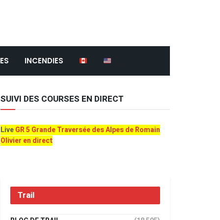
ES
INCENDIES
SUIVI DES COURSES EN DIRECT
Live
GR 5 Grande Traversée des Alpes de Romain
Olivier en direct
Trail