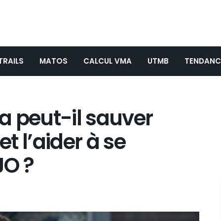
TRAILS
MATOS
CALCUL VMA
UTMB
TENDANC
a peut-il sauver
t l’aider à se
JO ?