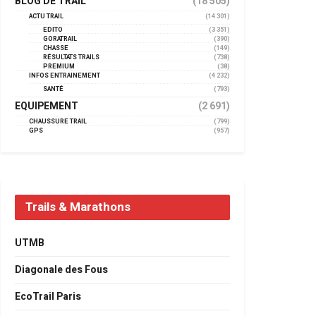
BLOG DE TRAIL
(18 505)
ACTU TRAIL
(14 301)
EDITO
(3 351)
GORATRAIL
(390)
CHASSE
(149)
RÉSULTATS TRAILS
(738)
PREMIUM
(38)
INFOS ENTRAINEMENT
(4 232)
SANTÉ
(793)
EQUIPEMENT
(2 691)
CHAUSSURE TRAIL
(799)
GPS
(957)
Trails & Marathons
UTMB
Diagonale des Fous
EcoTrail Paris