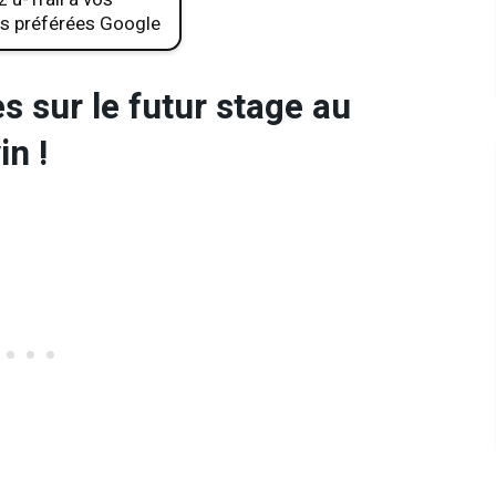
s préférées Google
s sur le futur stage au
n !