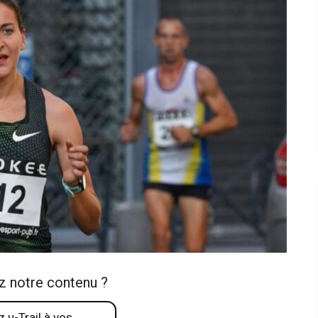
z notre contenu ?
 u-Trail à vos