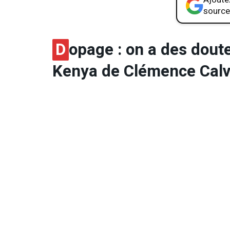
source
D
opage : on a des doute
Kenya de Clémence Calvi