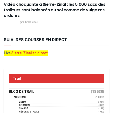
Vidéo choquante à Sierre-Zinal : les 5 000 sacs des
traileurs sont balancés au sol comme de vulgaires
ordures
9 AOÛT 2026
SUIVI DES COURSES EN DIRECT
Live
Sierre-Zinal en direct
Trail
BLOG DE TRAIL
(18 530)
ACTU TRAIL
(14 325)
EDITO
(3 364)
GORATRAIL
(390)
CHASSE
(149)
RÉSULTATS TRAILS
(740)