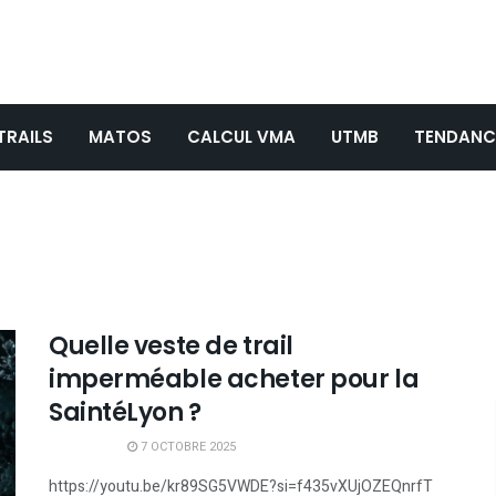
TRAILS
MATOS
CALCUL VMA
UTMB
TENDANC
Quelle veste de trail
imperméable acheter pour la
SaintéLyon ?
7 OCTOBRE 2025
https://youtu.be/kr89SG5VWDE?si=f435vXUjOZEQnrfT