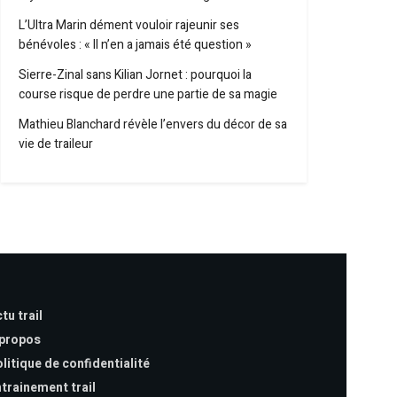
L’Ultra Marin dément vouloir rajeunir ses
bénévoles : « Il n’en a jamais été question »
Sierre-Zinal sans Kilian Jornet : pourquoi la
course risque de perdre une partie de sa magie
Mathieu Blanchard révèle l’envers du décor de sa
vie de traileur
tu trail
 propos
litique de confidentialité
trainement trail