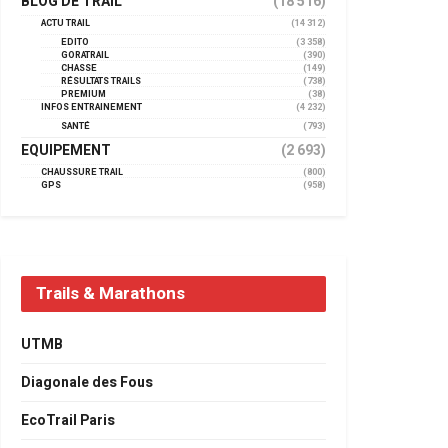
BLOG DE TRAIL
(18 516)
ACTU TRAIL
(14 312)
EDITO
(3 358)
GORATRAIL
(390)
CHASSE
(149)
RÉSULTATS TRAILS
(738)
PREMIUM
(38)
INFOS ENTRAINEMENT
(4 232)
SANTÉ
(793)
EQUIPEMENT
(2 693)
CHAUSSURE TRAIL
(800)
GPS
(958)
Trails & Marathons
UTMB
Diagonale des Fous
EcoTrail Paris