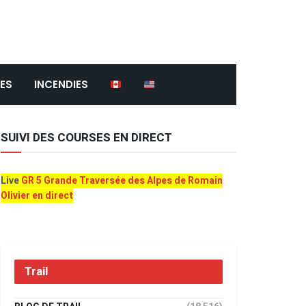
ES
INCENDIES
SUIVI DES COURSES EN DIRECT
Live
GR 5 Grande Traversée des Alpes de Romain
Olivier en direct
Trail