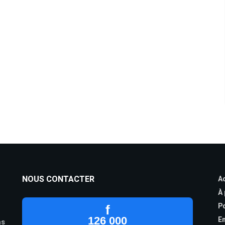
NOUS CONTACTER
Ac
À
Po
f
126 000
En
as