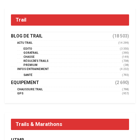
Trail
BLOG DE TRAIL
(18 503)
ACTU TRAIL
(14 299)
EDITO
(3 350)
GORATRAIL
(390)
CHASSE
(149)
RÉSULTATS TRAILS
(738)
PREMIUM
(38)
INFOS ENTRAINEMENT
(4 232)
SANTÉ
(793)
EQUIPEMENT
(2 690)
CHAUSSURE TRAIL
(798)
GPS
(957)
Trails & Marathons