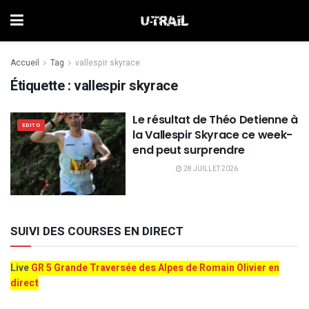
Accueil
Tag
vallespir skyrace
Étiquette :
vallespir skyrace
Le résultat de Théo Detienne à
EDITO
la Vallespir Skyrace ce week-
end peut surprendre
28 JUILLET 2026
SUIVI DES COURSES EN DIRECT
Live
GR 5 Grande Traversée des Alpes de Romain Olivier en
direct