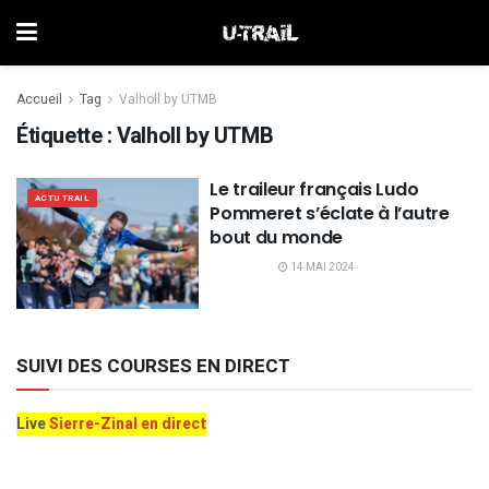
Accueil
Tag
Valholl by UTMB
Étiquette :
Valholl by UTMB
Le traileur français Ludo
ACTU TRAIL
Pommeret s’éclate à l’autre
bout du monde
14 MAI 2024
SUIVI DES COURSES EN DIRECT
Live
Sierre-Zinal en direct