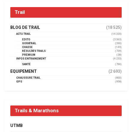
Trail
BLOG DE TRAIL
(18 525)
ACTU TRAIL
(14 320)
EDITO
(3 363)
GORATRAIL
(390)
CHASSE
(149)
RÉSULTATS TRAILS
(739)
PREMIUM
(38)
INFOS ENTRAINEMENT
(4 233)
SANTÉ
(794)
EQUIPEMENT
(2 693)
CHAUSSURE TRAIL
(800)
GPS
(958)
Trails & Marathons
UTMB