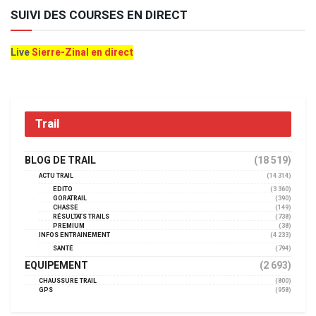
SUIVI DES COURSES EN DIRECT
Live
Sierre-Zinal en direct
Trail
BLOG DE TRAIL
(18 519)
ACTU TRAIL
(14 314)
EDITO
(3 360)
GORATRAIL
(390)
CHASSE
(149)
RÉSULTATS TRAILS
(738)
PREMIUM
(38)
INFOS ENTRAINEMENT
(4 233)
SANTÉ
(794)
EQUIPEMENT
(2 693)
CHAUSSURE TRAIL
(800)
GPS
(958)