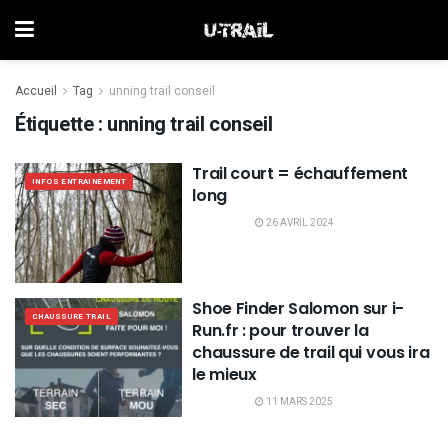
Accueil
Tag
unning trail conseil
Étiquette :
unning trail conseil
Trail court = échauffement
INFOS ENTRAINEMENT
long
26 AVRIL 2024
Shoe Finder Salomon sur i-
CHAUSSURE TRAIL
Run.fr : pour trouver la
chaussure de trail qui vous ira
le mieux
11 MARS 2025