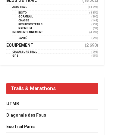
BLOG DE TRAIL
(18 502)
ACTU TRAIL
(14 298)
EDITO
(3 350)
GORATRAIL
(390)
CHASSE
(148)
RÉSULTATS TRAILS
(738)
PREMIUM
(38)
INFOS ENTRAINEMENT
(4 232)
SANTÉ
(793)
EQUIPEMENT
(2 690)
CHAUSSURE TRAIL
(798)
GPS
(957)
Trails & Marathons
UTMB
Diagonale des Fous
EcoTrail Paris