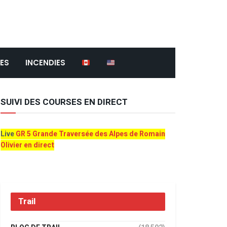
ES
INCENDIES
SUIVI DES COURSES EN DIRECT
Live
GR 5 Grande Traversée des Alpes de Romain
Olivier en direct
Trail