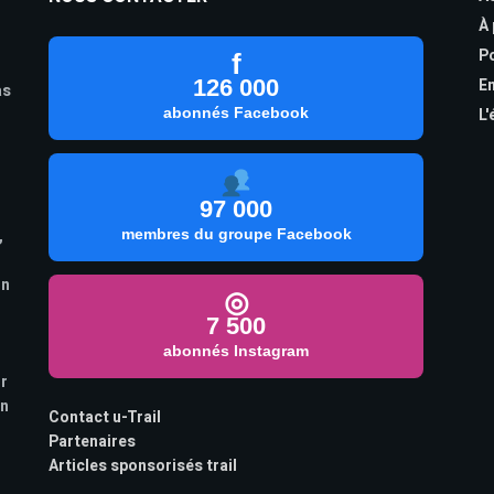
À
Po
f
126 000
En
as
abonnés Facebook
L'
97 000
,
membres du groupe Facebook
on
◎
7 500
abonnés Instagram
ur
on
Contact u-Trail
Partenaires
Articles sponsorisés trail