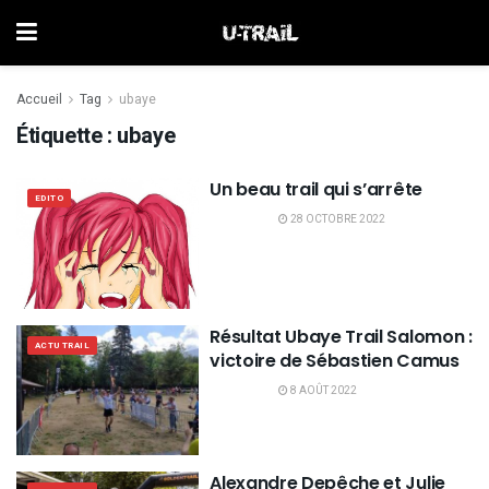
Accueil
Tag
ubaye
Étiquette :
ubaye
Un beau trail qui s’arrête
EDITO
28 OCTOBRE 2022
Résultat Ubaye Trail Salomon :
ACTU TRAIL
victoire de Sébastien Camus
8 AOÛT 2022
Alexandre Depêche et Julie