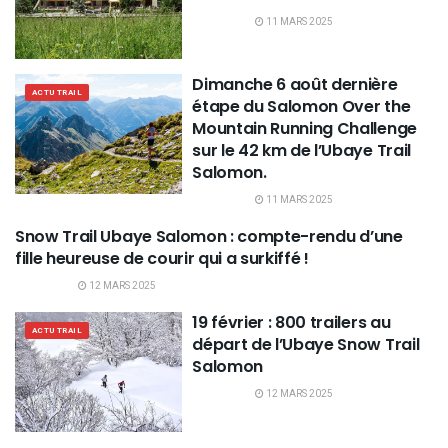
11 MARS 2025
Dimanche 6 août dernière
ACTU TRAIL
étape du Salomon Over the
Mountain Running Challenge
sur le 42 km de l’Ubaye Trail
Salomon.
11 MARS 2025
Snow Trail Ubaye Salomon : compte-rendu d’une
ACTU TRAIL
fille heureuse de courir qui a surkiffé !
12 MARS 2025
19 février : 800 trailers au
ACTU TRAIL
départ de l’Ubaye Snow Trail
Salomon
12 MARS 2025