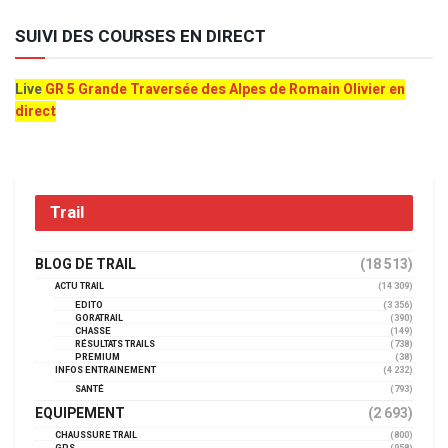
SUIVI DES COURSES EN DIRECT
Live
GR 5 Grande Traversée des Alpes de Romain Olivier en
direct
Trail
BLOG DE TRAIL
(18 513)
ACTU TRAIL
(14 309)
EDITO
(3 356)
GORATRAIL
(390)
CHASSE
(149)
RÉSULTATS TRAILS
(738)
PREMIUM
(38)
INFOS ENTRAINEMENT
(4 232)
SANTÉ
(793)
EQUIPEMENT
(2 693)
CHAUSSURE TRAIL
(800)