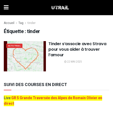
Accueil
Tag
tinder
Étiquette :
tinder
Tinder s’associe avec Strava
ACTU TRAIL
pour vous aider à trouver
l’amour
22 MAI 2025
SUIVI DES COURSES EN DIRECT
Live
GR 5 Grande Traversée des Alpes de Romain Olivier en
direct