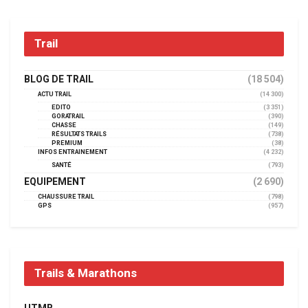
Trail
BLOG DE TRAIL
(18 504)
ACTU TRAIL
(14 300)
EDITO
(3 351)
GORATRAIL
(390)
CHASSE
(149)
RÉSULTATS TRAILS
(738)
PREMIUM
(38)
INFOS ENTRAINEMENT
(4 232)
SANTÉ
(793)
EQUIPEMENT
(2 690)
CHAUSSURE TRAIL
(798)
GPS
(957)
Trails & Marathons