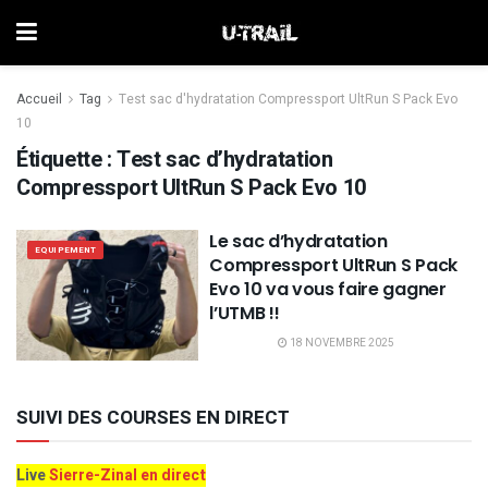
Accueil
Tag
Test sac d'hydratation Compressport UltRun S Pack Evo
10
Étiquette :
Test sac d’hydratation
Compressport UltRun S Pack Evo 10
Le sac d’hydratation
EQUIPEMENT
Compressport UltRun S Pack
Evo 10 va vous faire gagner
l’UTMB !!
18 NOVEMBRE 2025
SUIVI DES COURSES EN DIRECT
Live
Sierre-Zinal en direct