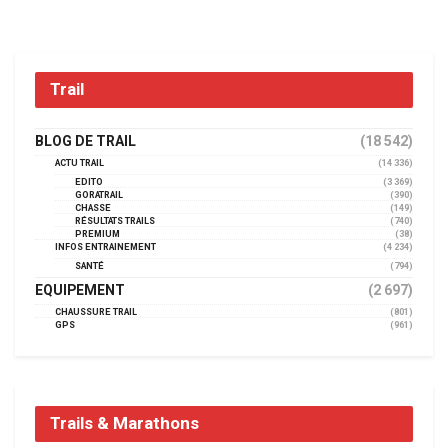
Trail
BLOG DE TRAIL
(18 542)
ACTU TRAIL
(14 336)
EDITO
(3 369)
GORATRAIL
(390)
CHASSE
(149)
RÉSULTATS TRAILS
(740)
PREMIUM
(38)
INFOS ENTRAINEMENT
(4 234)
SANTÉ
(794)
EQUIPEMENT
(2 697)
CHAUSSURE TRAIL
(801)
GPS
(961)
Trails & Marathons