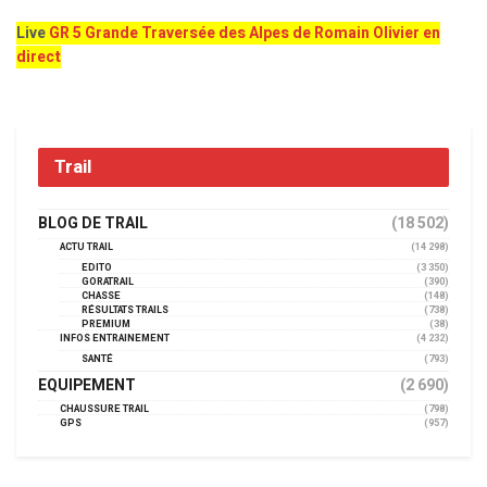
Live
GR 5 Grande Traversée des Alpes de Romain Olivier en
direct
Trail
BLOG DE TRAIL
(18 502)
ACTU TRAIL
(14 298)
EDITO
(3 350)
GORATRAIL
(390)
CHASSE
(148)
RÉSULTATS TRAILS
(738)
PREMIUM
(38)
INFOS ENTRAINEMENT
(4 232)
SANTÉ
(793)
EQUIPEMENT
(2 690)
CHAUSSURE TRAIL
(798)
GPS
(957)