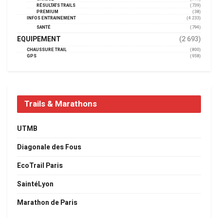
RÉSULTATS TRAILS
(739)
PREMIUM
(38)
INFOS ENTRAINEMENT
(4 233)
SANTÉ
(794)
EQUIPEMENT
(2 693)
CHAUSSURE TRAIL
(800)
GPS
(958)
Trails & Marathons
UTMB
Diagonale des Fous
EcoTrail Paris
SaintéLyon
Marathon de Paris