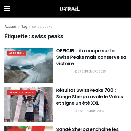
Accueil
Tag
swiss peaks
Étiquette :
swiss peaks
OFFICIEL : il a coupé sur la
ACTU TRAIL
Swiss Peaks mais conserve sa
victoire
29 SEPTEMBRE 2025
Résultat SwissPeaks 700 :
RÉSULTATS TRAILS
Sangé Sherpa avale le Valais
et signe un été XXL
5 SEPTEMBRE 2025
Sangé Sherpa enchaine les