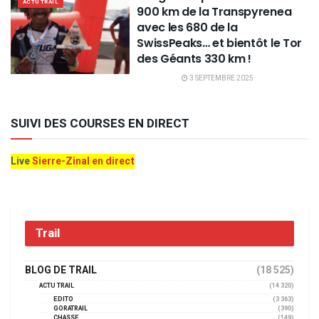
ACTU TRAIL
900 km de la Transpyrenea
avec les 680 de la
SwissPeaks… et bientôt le Tor
des Géants 330 km !
3 SEPTEMBRE 2025
SUIVI DES COURSES EN DIRECT
Live
Sierre-Zinal en direct
Trail
BLOG DE TRAIL
(18 525)
ACTU TRAIL
(14 320)
EDITO
(3 363)
GORATRAIL
(390)
CHASSE
(149)