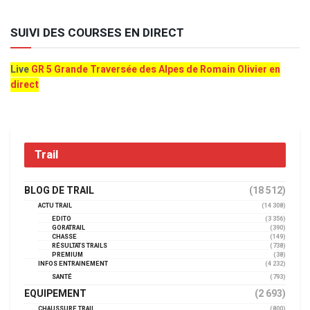
SUIVI DES COURSES EN DIRECT
Live
GR 5 Grande Traversée des Alpes de Romain Olivier en
direct
Trail
BLOG DE TRAIL
(18 512)
ACTU TRAIL
(14 308)
EDITO
(3 356)
GORATRAIL
(390)
CHASSE
(149)
RÉSULTATS TRAILS
(738)
PREMIUM
(38)
INFOS ENTRAINEMENT
(4 232)
SANTÉ
(793)
EQUIPEMENT
(2 693)
CHAUSSURE TRAIL
(800)