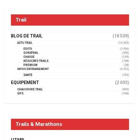
Trail
BLOG DE TRAIL
(18 509)
ACTU TRAIL
(14 305)
EDITO
(3 354)
GORATRAIL
(390)
CHASSE
(149)
RÉSULTATS TRAILS
(738)
PREMIUM
(38)
INFOS ENTRAINEMENT
(4 232)
SANTÉ
(793)
EQUIPEMENT
(2 693)
CHAUSSURE TRAIL
(800)
GPS
(958)
Trails & Marathons