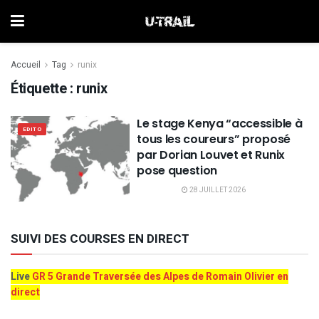
Accueil
Tag
runix
Étiquette :
runix
Le stage Kenya “accessible à
EDITO
tous les coureurs” proposé
par Dorian Louvet et Runix
pose question
28 JUILLET 2026
SUIVI DES COURSES EN DIRECT
Live
GR 5 Grande Traversée des Alpes de Romain Olivier en
direct