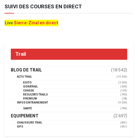
SUIVI DES COURSES EN DIRECT
Live
Sierre-Zinal en direct
Trail
BLOG DE TRAIL
(18 542)
ACTU TRAIL
(14 336)
EDITO
(3 369)
GORATRAIL
(390)
CHASSE
(149)
RÉSULTATS TRAILS
(740)
PREMIUM
(38)
INFOS ENTRAINEMENT
(4 234)
SANTÉ
(794)
EQUIPEMENT
(2 697)
CHAUSSURE TRAIL
(801)
GPS
(961)