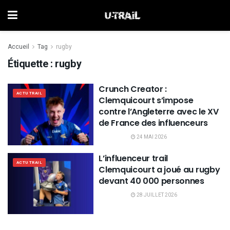
Accueil
Tag
rugby
Étiquette :
rugby
Crunch Creator :
ACTU TRAIL
Clemquicourt s’impose
contre l’Angleterre avec le XV
de France des influenceurs
24 MAI 2026
L’influenceur trail
ACTU TRAIL
Clemquicourt a joué au rugby
devant 40 000 personnes
28 JUILLET 2026