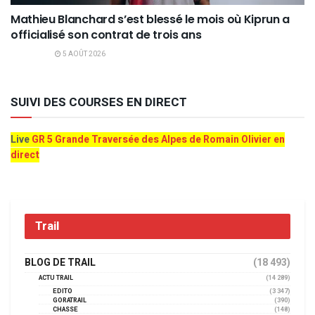
Mathieu Blanchard s’est blessé le mois où Kiprun a
officialisé son contrat de trois ans
5 AOÛT 2026
SUIVI DES COURSES EN DIRECT
Live
GR 5 Grande Traversée des Alpes de Romain Olivier en
direct
Trail
BLOG DE TRAIL
(18 493)
ACTU TRAIL
(14 289)
EDITO
(3 347)
GORATRAIL
(390)
CHASSE
(148)