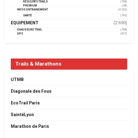
RÉSULTATS TRAILS
(738)
PREMIUM
(38)
INFOS ENTRAINEMENT
(4 232)
SANTÉ
(793)
EQUIPEMENT
(2 690)
CHAUSSURE TRAIL
(798)
GPS
(957)
Trails & Marathons
UTMB
Diagonale des Fous
EcoTrail Paris
SaintéLyon
Marathon de Paris