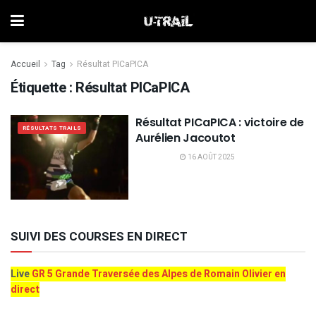
Accueil
Tag
Résultat PICaPICA
Étiquette :
Résultat PICaPICA
Résultat PICaPICA : victoire de
RÉSULTATS TRAILS
Aurélien Jacoutot
16 AOÛT 2025
SUIVI DES COURSES EN DIRECT
Live
GR 5 Grande Traversée des Alpes de Romain Olivier en
direct