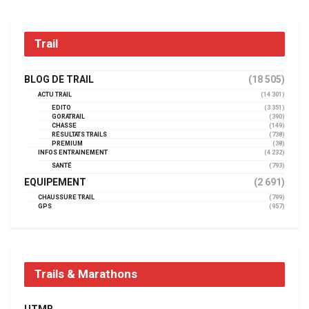
Trail
BLOG DE TRAIL
(18 505)
ACTU TRAIL
(14 301)
EDITO
(3 351)
GORATRAIL
(390)
CHASSE
(149)
RÉSULTATS TRAILS
(738)
PREMIUM
(38)
INFOS ENTRAINEMENT
(4 232)
SANTÉ
(793)
EQUIPEMENT
(2 691)
CHAUSSURE TRAIL
(799)
GPS
(957)
Trails & Marathons