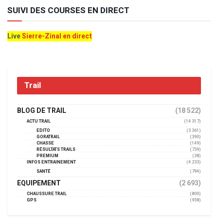
SUIVI DES COURSES EN DIRECT
Live
Sierre-Zinal en direct
Trail
BLOG DE TRAIL
(18 522)
ACTU TRAIL
(14 317)
EDITO
(3 361)
GORATRAIL
(390)
CHASSE
(149)
RÉSULTATS TRAILS
(739)
PREMIUM
(38)
INFOS ENTRAINEMENT
(4 233)
SANTÉ
(794)
EQUIPEMENT
(2 693)
CHAUSSURE TRAIL
(800)
GPS
(958)