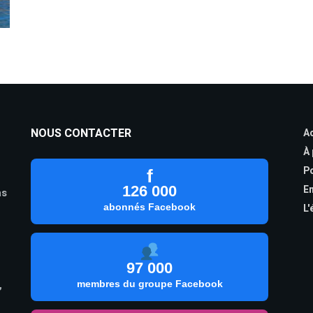
NOUS CONTACTER
Ac
À
Po
f
126 000
En
as
abonnés Facebook
L'
97 000
,
membres du groupe Facebook