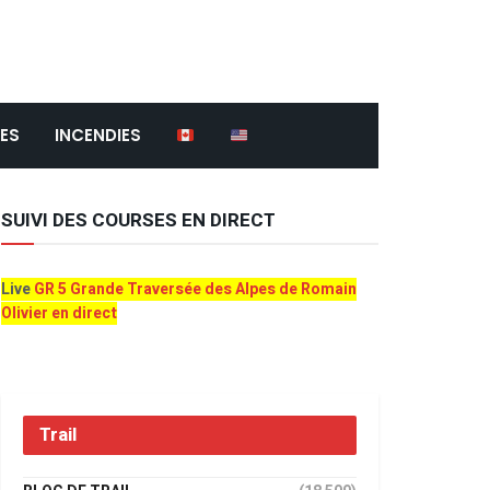
ES
INCENDIES
SUIVI DES COURSES EN DIRECT
Live
GR 5 Grande Traversée des Alpes de Romain
Olivier en direct
Trail