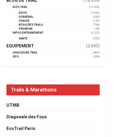
BLOG DE TRAIL
(18 509)
ACTU TRAIL
(14 305)
EDITO
(3 354)
GORATRAIL
(390)
CHASSE
(149)
RÉSULTATS TRAILS
(738)
PREMIUM
(38)
INFOS ENTRAINEMENT
(4 232)
SANTÉ
(793)
EQUIPEMENT
(2 693)
CHAUSSURE TRAIL
(800)
GPS
(958)
Trails & Marathons
UTMB
Diagonale des Fous
EcoTrail Paris