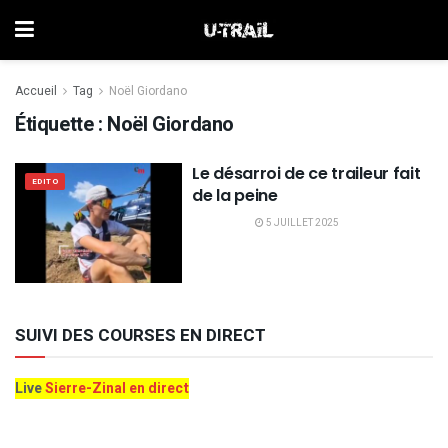
Accueil
Tag
Noël Giordano
Étiquette :
Noël Giordano
Le désarroi de ce traileur fait
EDITO
de la peine
5 JUILLET 2025
SUIVI DES COURSES EN DIRECT
Live
Sierre-Zinal en direct