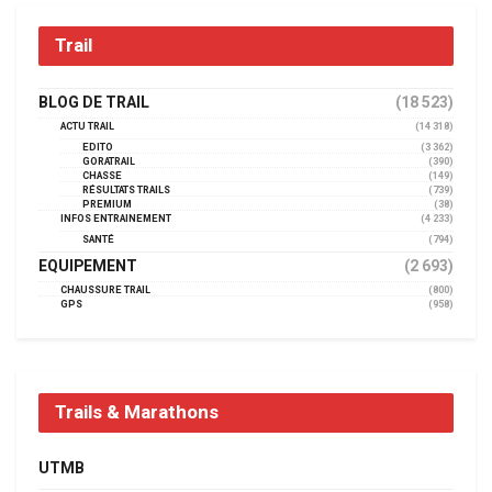
Trail
BLOG DE TRAIL
(18 523)
ACTU TRAIL
(14 318)
EDITO
(3 362)
GORATRAIL
(390)
CHASSE
(149)
RÉSULTATS TRAILS
(739)
PREMIUM
(38)
INFOS ENTRAINEMENT
(4 233)
SANTÉ
(794)
EQUIPEMENT
(2 693)
CHAUSSURE TRAIL
(800)
GPS
(958)
Trails & Marathons
UTMB