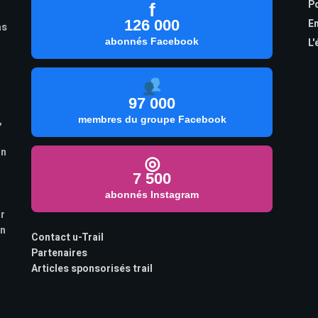
Po
f
126 000
En
as
abonnés Facebook
L'
97 000
,
membres du groupe Facebook
on
◎
7 500
abonnés Instagram
ur
on
Contact u-Trail
Partenaires
Articles sponsorisés trail