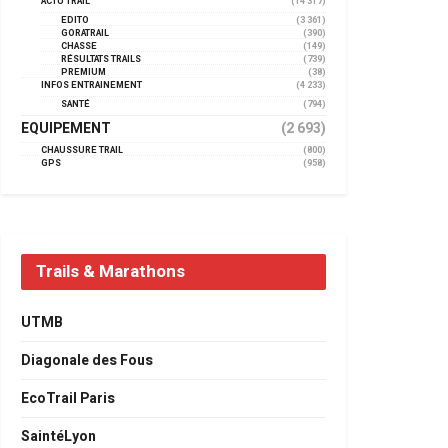
ACTU TRAIL
(14 317)
EDITO
(3 361)
GORATRAIL
(390)
CHASSE
(149)
RÉSULTATS TRAILS
(739)
PREMIUM
(38)
INFOS ENTRAINEMENT
(4 233)
SANTÉ
(794)
EQUIPEMENT
(2 693)
CHAUSSURE TRAIL
(800)
GPS
(958)
Trails & Marathons
UTMB
Diagonale des Fous
EcoTrail Paris
SaintéLyon