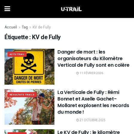
Accueil
Tag
KV de Fully
Étiquette :
KV de Fully
Danger de mort : les
ACTU TRAIL
organisateurs du Kilomètre
Vertical de Fully sont en colère
11 FÉVRIER 2026
La Verticale de Fully : Rémi
RÉSULTATS TRAILS
Bonnet et Axelle Gachet-
Mollaret explosent les records
du monde !
21 OCTOBRE 2025
Le KV de Fully : le kilomètre