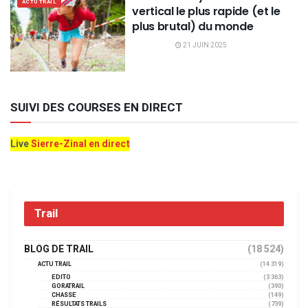
ACTU TRAIL
vertical le plus rapide (et le
plus brutal) du monde
21 JUIN 2025
SUIVI DES COURSES EN DIRECT
Live
Sierre-Zinal en direct
Trail
BLOG DE TRAIL
(18 524)
ACTU TRAIL
(14 319)
EDITO
(3 363)
GORATRAIL
(390)
CHASSE
(149)
RÉSULTATS TRAILS
(739)