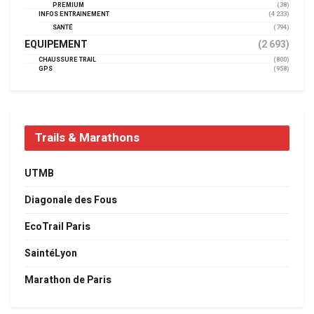
PREMIUM
(38)
INFOS ENTRAINEMENT
(4 233)
SANTÉ
(794)
EQUIPEMENT
(2 693)
CHAUSSURE TRAIL
(800)
GPS
(958)
Trails & Marathons
UTMB
Diagonale des Fous
EcoTrail Paris
SaintéLyon
Marathon de Paris