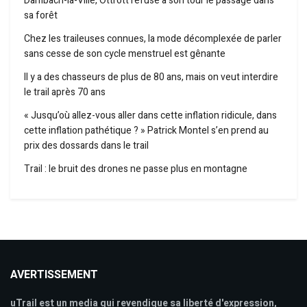
Dambach-la-Ville, Ottrott refuse à son tour le passage dans
sa forêt
Chez les traileuses connues, la mode décomplexée de parler
sans cesse de son cycle menstruel est gênante
Il y a des chasseurs de plus de 80 ans, mais on veut interdire
le trail après 70 ans
« Jusqu’où allez-vous aller dans cette inflation ridicule, dans
cette inflation pathétique ? » Patrick Montel s’en prend au
prix des dossards dans le trail
Trail : le bruit des drones ne passe plus en montagne
AVERTISSEMENT
uTrail est un media qui revendique sa liberté d'expression,