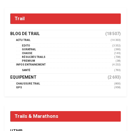
Trail
BLOG DE TRAIL
(18 507)
ACTU TRAIL
(14 303)
EDITO
(3 352)
GORATRAIL
(390)
CHASSE
(149)
RÉSULTATS TRAILS
(738)
PREMIUM
(38)
INFOS ENTRAINEMENT
(4 232)
SANTÉ
(793)
EQUIPEMENT
(2 693)
CHAUSSURE TRAIL
(800)
GPS
(958)
Trails & Marathons