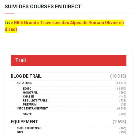
SUIVI DES COURSES EN DIRECT
Live
GR 5 Grande Traversée des Alpes de Romain Olivier en
direct
Trail
BLOG DE TRAIL
(18 515)
ACTU TRAIL
(14 311)
EDITO
(3 357)
GORATRAIL
(390)
CHASSE
(149)
RÉSULTATS TRAILS
(738)
PREMIUM
(38)
INFOS ENTRAINEMENT
(4 232)
SANTÉ
(793)
EQUIPEMENT
(2 693)
CHAUSSURE TRAIL
(800)
GPS
(958)