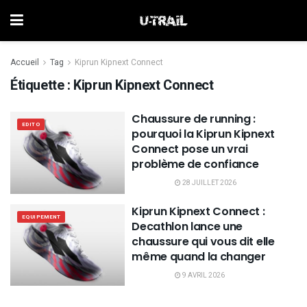
Accueil
Tag
Kiprun Kipnext Connect
Étiquette :
Kiprun Kipnext Connect
Chaussure de running :
EDITO
pourquoi la Kiprun Kipnext
Connect pose un vrai
problème de confiance
28 JUILLET 2026
Kiprun Kipnext Connect :
EQUIPEMENT
Decathlon lance une
chaussure qui vous dit elle
même quand la changer
9 AVRIL 2026