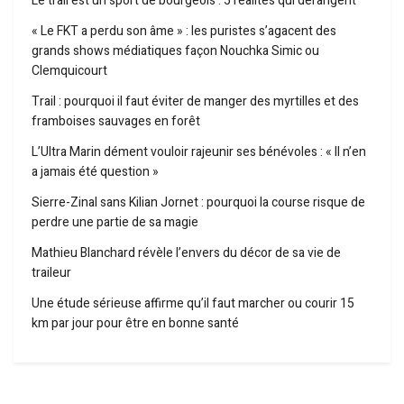
Le trail est un sport de bourgeois : 5 réalités qui dérangent
« Le FKT a perdu son âme » : les puristes s’agacent des
grands shows médiatiques façon Nouchka Simic ou
Clemquicourt
Trail : pourquoi il faut éviter de manger des myrtilles et des
framboises sauvages en forêt
L’Ultra Marin dément vouloir rajeunir ses bénévoles : « Il n’en
a jamais été question »
Sierre-Zinal sans Kilian Jornet : pourquoi la course risque de
perdre une partie de sa magie
Mathieu Blanchard révèle l’envers du décor de sa vie de
traileur
Une étude sérieuse affirme qu’il faut marcher ou courir 15
km par jour pour être en bonne santé