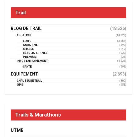
Trail
BLOG DE TRAIL
(18 526)
ACTU TRAIL
(14 321)
EDITO
(3 363)
GORATRAIL
(390)
CHASSE
(149)
RÉSULTATS TRAILS
(739)
PREMIUM
(38)
INFOS ENTRAINEMENT
(4 233)
SANTÉ
(794)
EQUIPEMENT
(2 693)
CHAUSSURE TRAIL
(800)
GPS
(958)
Trails & Marathons
UTMB