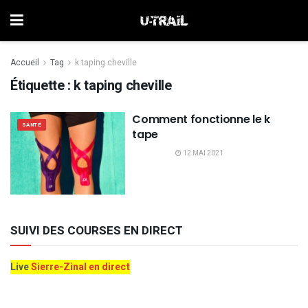
Accueil
Tag
k taping cheville
Étiquette :
k taping cheville
Comment fonctionne le k
SANTÉ
tape
12 MAI 2021
SUIVI DES COURSES EN DIRECT
Live
Sierre-Zinal en direct