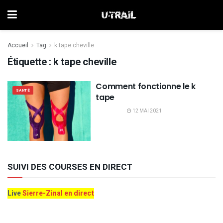
Accueil
Tag
k tape cheville
Étiquette :
k tape cheville
Comment fonctionne le k
SANTÉ
tape
12 MAI 2021
SUIVI DES COURSES EN DIRECT
Live
Sierre-Zinal en direct