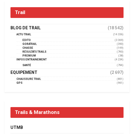
Trail
BLOG DE TRAIL
(18 542)
ACTU TRAIL
(14 336)
EDITO
(3 369)
GORATRAIL
(390)
CHASSE
(149)
RÉSULTATS TRAILS
(740)
PREMIUM
(38)
INFOS ENTRAINEMENT
(4 234)
SANTÉ
(794)
EQUIPEMENT
(2 697)
CHAUSSURE TRAIL
(801)
GPS
(961)
Trails & Marathons
UTMB