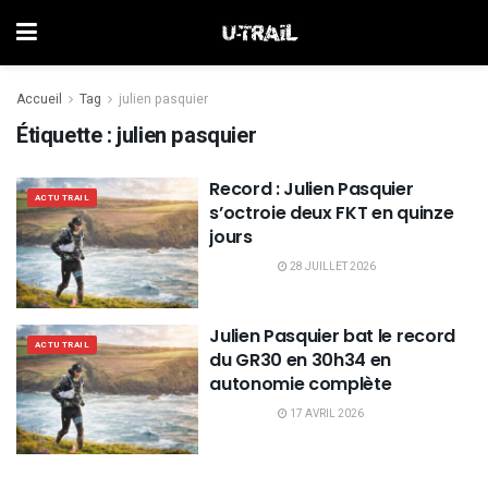
Accueil
Tag
julien pasquier
Étiquette :
julien pasquier
Record : Julien Pasquier
ACTU TRAIL
s’octroie deux FKT en quinze
jours
28 JUILLET 2026
Julien Pasquier bat le record
ACTU TRAIL
du GR30 en 30h34 en
autonomie complète
17 AVRIL 2026