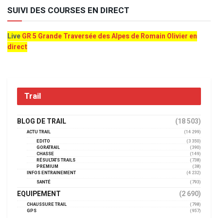
SUIVI DES COURSES EN DIRECT
Live
GR 5 Grande Traversée des Alpes de Romain Olivier en
direct
Trail
BLOG DE TRAIL
(18 503)
ACTU TRAIL
(14 299)
EDITO
(3 350)
GORATRAIL
(390)
CHASSE
(149)
RÉSULTATS TRAILS
(738)
PREMIUM
(38)
INFOS ENTRAINEMENT
(4 232)
SANTÉ
(793)
EQUIPEMENT
(2 690)
CHAUSSURE TRAIL
(798)
GPS
(957)