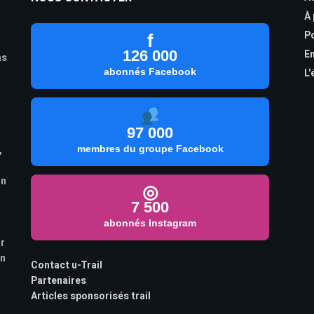
À
Po
f
126 000
En
as
abonnés Facebook
L'
97 000
,
membres du groupe Facebook
on
◎
7 500
abonnés Instagram
ur
on
Contact u-Trail
Partenaires
Articles sponsorisés trail