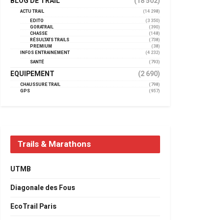
BLOG DE TRAIL
(18 502)
ACTU TRAIL
(14 298)
EDITO
(3 350)
GORATRAIL
(390)
CHASSE
(148)
RÉSULTATS TRAILS
(738)
PREMIUM
(38)
INFOS ENTRAINEMENT
(4 232)
SANTÉ
(793)
EQUIPEMENT
(2 690)
CHAUSSURE TRAIL
(798)
GPS
(957)
Trails & Marathons
UTMB
Diagonale des Fous
EcoTrail Paris