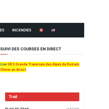
ES
INCENDIES
SUIVI DES COURSES EN DIRECT
Live
GR 5 Grande Traversée des Alpes de Romain
Olivier en direct
Trail