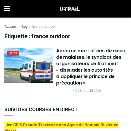
Accueil
Tag
france outdoor
Étiquette :
france outdoor
Après un mort et des dizaines
EDITO
de malaises, le syndicat des
organisateurs de trail veut
« dissuader les autorités
d’appliquer le principe de
précaution »
28 JUILLET 2026
SUIVI DES COURSES EN DIRECT
Live
GR 5 Grande Traversée des Alpes de Romain Olivier en