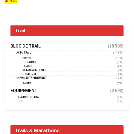
direct
Trail
BLOG DE TRAIL
(18 509)
ACTU TRAIL
(14 305)
EDITO
(3 354)
GORATRAIL
(390)
CHASSE
(149)
RÉSULTATS TRAILS
(738)
PREMIUM
(38)
INFOS ENTRAINEMENT
(4 232)
SANTÉ
(793)
EQUIPEMENT
(2 693)
CHAUSSURE TRAIL
(800)
GPS
(958)
Trails & Marathons