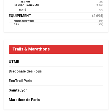
PREMIUM
(38)
INFOS ENTRAINEMENT
(4 233)
SANTÉ
(794)
EQUIPEMENT
(2 694)
CHAUSSURE TRAIL
(800)
GPS
(959)
Trails & Marathons
UTMB
Diagonale des Fous
EcoTrail Paris
SaintéLyon
Marathon de Paris