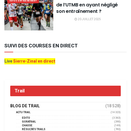
INFOS ENTRAINEMENT
de l’UTMB en ayant négligé
son entraînement ?
20 JUILLET 2025
SUIVI DES COURSES EN DIRECT
Live
Sierre-Zinal en direct
Trail
BLOG DE TRAIL
(18 528)
ACTU TRAIL
(14 323)
EDITO
(3 363)
GORATRAIL
(390)
CHASSE
(149)
RÉSULTATS TRAILS
(740)