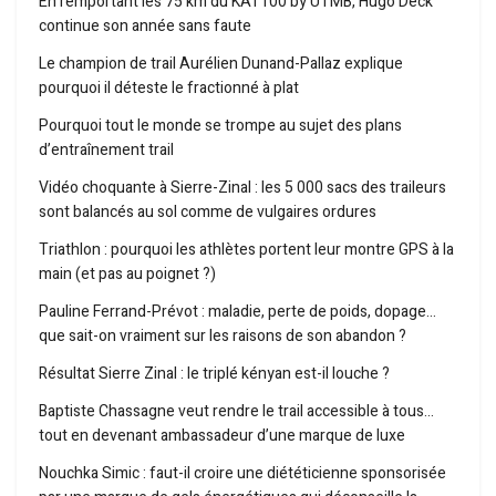
En remportant les 75 km du KAT100 by UTMB, Hugo Deck
continue son année sans faute
Le champion de trail Aurélien Dunand-Pallaz explique
pourquoi il déteste le fractionné à plat
Pourquoi tout le monde se trompe au sujet des plans
d’entraînement trail
Vidéo choquante à Sierre-Zinal : les 5 000 sacs des traileurs
sont balancés au sol comme de vulgaires ordures
Triathlon : pourquoi les athlètes portent leur montre GPS à la
main (et pas au poignet ?)
Pauline Ferrand-Prévot : maladie, perte de poids, dopage…
que sait-on vraiment sur les raisons de son abandon ?
Résultat Sierre Zinal : le triplé kényan est-il louche ?
Baptiste Chassagne veut rendre le trail accessible à tous…
tout en devenant ambassadeur d’une marque de luxe
Nouchka Simic : faut-il croire une diététicienne sponsorisée