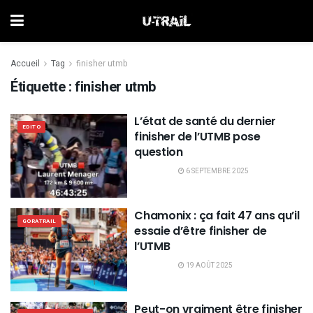
Accueil
Tag
finisher utmb
Étiquette :
finisher utmb
L’état de santé du dernier
EDITO
finisher de l’UTMB pose
question
6 SEPTEMBRE 2025
Chamonix : ça fait 47 ans qu’il
GORATRAIL
essaie d’être finisher de
l’UTMB
19 AOÛT 2025
Peut-on vraiment être finisher